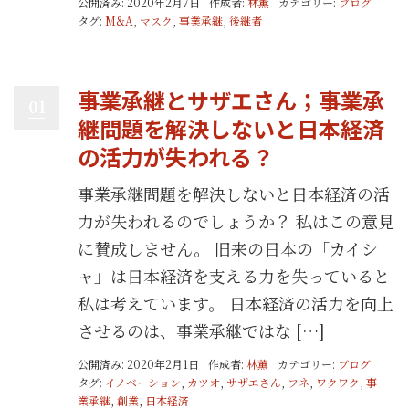
公開済み: 2020年2月7日
作成者:
林薫
カテゴリー:
ブログ
タグ:
M&A
,
マスク
,
事業承継
,
後継者
事業承継とサザエさん；事業承
01
継問題を解決しないと日本経済
の活力が失われる？
事業承継問題を解決しないと日本経済の活
力が失われるのでしょうか？ 私はこの意見
に賛成しません。 旧来の日本の「カイシ
ャ」は日本経済を支える力を失っていると
私は考えています。 日本経済の活力を向上
させるのは、事業承継ではな […]
公開済み: 2020年2月1日
作成者:
林薫
カテゴリー:
ブログ
タグ:
イノベーション
,
カツオ
,
サザエさん
,
フネ
,
ワクワク
,
事
業承継
,
創業
,
日本経済