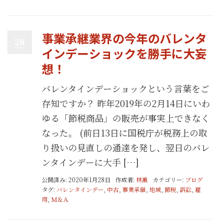
事業承継業界の今年のバレンタ
28
インデーショックを勝手に大妄
想！
バレンタインデーショックという言葉をご
存知ですか？ 昨年2019年の2月14日にいわ
ゆる「節税商品」の販売が事実上できなく
なった。 (前日13日に国税庁が税務上の取
り扱いの見直しの通達を発し、翌日のバレ
ンタインデーに大手 […]
公開済み: 2020年1月28日
作成者:
林薫
カテゴリー:
ブログ
タグ:
バレンタインデー
,
中古
,
事業承継
,
地域
,
節税
,
訴訟
,
雇
用
,
Ｍ＆Ａ