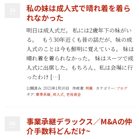
私の妹は成人式で晴れ着を着ら
10
れなかった
明日は成人式だ。 私には2歳年下の妹がい
る。 もう30年近くも昔の話だが、妹の成
人式のことは今も鮮明に覚えている。 妹は
晴れ着を着られなかった。 妹はスーツで成
人式に出席した。もちろん、私は会場に行
ったわけ […]
公開済み: 2021年1月10日
作成者:
林薫
カテゴリー:
ブログ
タグ:
事業承継
,
成人式
,
老後資金
事業承継デラックス／M&Aの仲
08
介手数料どんだけ~