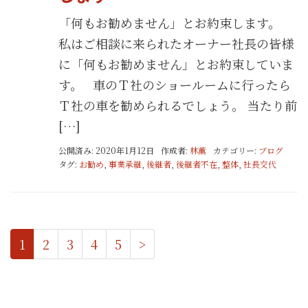
「何もお勧めません」とお約束します。
私はご相談に来られたオーナー社長の皆様
に「何もお勧めません」とお約束していま
す。 車のＴ社のショールームに行ったら
Ｔ社の車を勧められるでしょう。 当たり前
[…]
公開済み: 2020年1月12日
作成者:
林薫
カテゴリー:
ブログ
タグ:
お勧め
,
事業承継
,
後継者
,
後継者不在
,
整体
,
社長交代
1
2
3
4
5
>