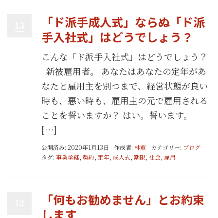
「ド派手成人式」ならぬ「ド派
13
手入社式」はどうでしょう？
こんな「ド派手入社式」はどうでしょう？
新被雇用者。 あなたはあなたの定年があ
なたと雇用主を別つまで、経営状態が良い
時も、悪い時も、雇用主の元で雇用される
ことを誓いますか？ はい。誓います。
[…]
公開済み: 2020年1月13日
作成者:
林薫
カテゴリー:
ブログ
タグ:
事業承継
,
契約
,
定年
,
成人式
,
期限
,
社会
,
雇用
「何もお勧めません」とお約束
12
します