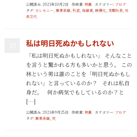
公開済み: 2021年10月2日
作成者:
林薫
カテゴリー:
ブログ
タグ:
セレモニー
,
事業承継
,
引退
,
後継者
,
映像化
,
次期社長
,
社
長交代
私は明日死ぬかもしれない
25
「私は明日死ぬかもしれない」 そんなこと
を言うと驚かれる方も多いかと思う。 この
林という男は誰のことを「明日死ぬかもし
れない」と言っているのか？ それは私自
身だ。 何か病気でもしているのか？と
[…]
公開済み: 2021年9月25日
作成者:
林薫
カテゴリー:
ブログ
タグ:
事業承継
,
死