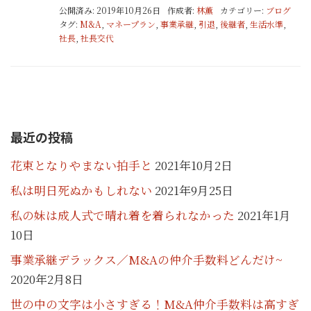
公開済み: 2019年10月26日
作成者:
林薫
カテゴリー:
ブログ
タグ:
M&A
,
マネープラン
,
事業承継
,
引退
,
後継者
,
生活水準
,
社長
,
社長交代
最近の投稿
花束となりやまない拍手と
2021年10月2日
私は明日死ぬかもしれない
2021年9月25日
私の妹は成人式で晴れ着を着られなかった
2021年1月
10日
事業承継デラックス／M&Aの仲介手数料どんだけ~
2020年2月8日
世の中の文字は小さすぎる！M&A仲介手数料は高すぎ