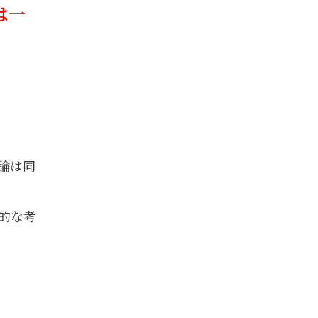
は一
論は同
的な考