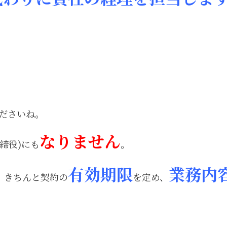
ださいね。
なりません
締役)にも
。
有効期限
業務内
。きちんと契約の
を定め、