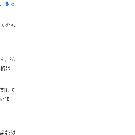
、
きっ
スをも
す。私
資格は
関して
いま
委託契