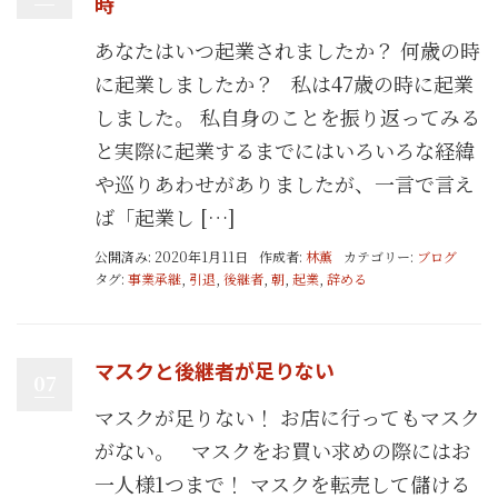
時
あなたはいつ起業されましたか？ 何歳の時
に起業しましたか？ 私は47歳の時に起業
しました。 私自身のことを振り返ってみる
と実際に起業するまでにはいろいろな経緯
や巡りあわせがありましたが、一言で言え
ば「起業し […]
公開済み: 2020年1月11日
作成者:
林薫
カテゴリー:
ブログ
タグ:
事業承継
,
引退
,
後継者
,
朝
,
起業
,
辞める
マスクと後継者が足りない
07
マスクが足りない！ お店に行ってもマスク
がない。 マスクをお買い求めの際にはお
一人様1つまで！ マスクを転売して儲ける