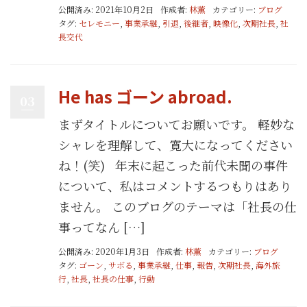
公開済み: 2021年10月2日
作成者:
林薫
カテゴリー:
ブログ
タグ:
セレモニー
,
事業承継
,
引退
,
後継者
,
映像化
,
次期社長
,
社
長交代
He has ゴーン abroad.
03
まずタイトルについてお願いです。 軽妙な
シャレを理解して、寛大になってください
ね！(笑) 年末に起こった前代未聞の事件
について、私はコメントするつもりはあり
ません。 このブログのテーマは「社長の仕
事ってなん […]
公開済み: 2020年1月3日
作成者:
林薫
カテゴリー:
ブログ
タグ:
ゴーン
,
サボる
,
事業承継
,
仕事
,
報告
,
次期社長
,
海外旅
行
,
社長
,
社長の仕事
,
行動