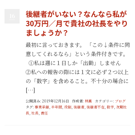
後継者がいない？なんなら私が
16
30万円／月で貴社の社長をやり
ましょうか？
最初に言っておきます。 「この↓条件に同
意してくれるなら」という条件付きです。
①私は週に１日しか「出勤」しません
②私への報告の際には１文に必ず２つ以上
の「数字」を含めること。不十分の場合に
[…]
公開済み: 2019年12月16日
作成者:
林薫
カテゴリー:
ブログ
タグ:
事業承継
,
半年間
,
役割
,
後継者
,
後継者不在
,
数字
,
次期社
長
,
社長
,
責任